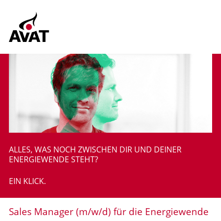
ALLES, WAS NOCH ZWISCHEN DIR UND DEINER
ENERGIEWENDE STEHT?
EIN KLICK.
Sales Manager (m/w/d) für die Energiewende