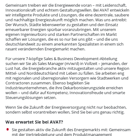
Gemeinsam treiben wir die Energiewende voran – mit Leidenschaft,
Innovationskraft und echtem Gestaltungs­willen. Bei AVAT entwickeln
wir intelligente Produkte und Lösungen, die eine dezentrale, saubere
und nach­haltige Energiezukunft möglich machen. Was uns antreibt:
Der Wunsch, Städte lebenswerter zu gestalten und den Einsatz
erneuerbarer Energien spürbar voranzubringen. Mit unserem
eigenen Ingenieurbüro und starken Partnerschaften im Markt
schaffen wir Lösungen, die es so nur bei uns gibt – und die uns
deutschlandweit zu einem anerkannten Spezialisten in einem sich
rasant verändernden Energiemarkt machen.
Für unsere 7‑köpfige Sales & Business Development-Abteilung
suchen wir Sie als Sales Manager (m/w/d) in Vollzeit – jemanden, der
Lust hat, die Energiebranche aktiv mitzugestalten und unsere Region
Mittel- und Norddeutschland mit Leben zu füllen. Sie arbeiten eng
mit regionalen und überregionalen Versorgern wie Stadtwerken und
Contractoren zusammen. Ebenso begleiten Sie
Industrieunternehmen, die ihre Dekarbonisierungsziele erreichen
wollen – und dafür auf Kompetenz, Innovationsfreude und smarte
Steuerungslösungen setzen.
Wenn Sie die Zukunft der Energieversorgung nicht nur beobachten,
sondern selbst vorantreiben wollen, Sind Sie bei uns genau richtig.
Was erwartet Sie bei AVAT?
Sie gestalten aktiv die Zukunft des Energiemarkts mit: Gemeinsam
mit der Vertriebsleitung und dem Produktmanagement