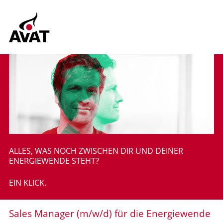
ALLES, WAS NOCH ZWISCHEN DIR UND DEINER
ENERGIEWENDE STEHT?
EIN KLICK.
Sales Manager (m/w/d) für die Energiewende