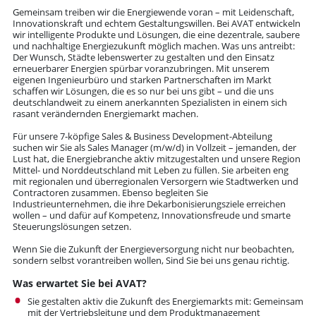
Gemeinsam treiben wir die Energiewende voran – mit Leidenschaft,
Innovationskraft und echtem Gestaltungs­willen. Bei AVAT entwickeln
wir intelligente Produkte und Lösungen, die eine dezentrale, saubere
und nach­haltige Energiezukunft möglich machen. Was uns antreibt:
Der Wunsch, Städte lebenswerter zu gestalten und den Einsatz
erneuerbarer Energien spürbar voranzubringen. Mit unserem
eigenen Ingenieurbüro und starken Partnerschaften im Markt
schaffen wir Lösungen, die es so nur bei uns gibt – und die uns
deutschlandweit zu einem anerkannten Spezialisten in einem sich
rasant verändernden Energiemarkt machen.
Für unsere 7‑köpfige Sales & Business Development-Abteilung
suchen wir Sie als Sales Manager (m/w/d) in Vollzeit – jemanden, der
Lust hat, die Energiebranche aktiv mitzugestalten und unsere Region
Mittel- und Norddeutschland mit Leben zu füllen. Sie arbeiten eng
mit regionalen und überregionalen Versorgern wie Stadtwerken und
Contractoren zusammen. Ebenso begleiten Sie
Industrieunternehmen, die ihre Dekarbonisierungsziele erreichen
wollen – und dafür auf Kompetenz, Innovationsfreude und smarte
Steuerungslösungen setzen.
Wenn Sie die Zukunft der Energieversorgung nicht nur beobachten,
sondern selbst vorantreiben wollen, Sind Sie bei uns genau richtig.
Was erwartet Sie bei AVAT?
Sie gestalten aktiv die Zukunft des Energiemarkts mit: Gemeinsam
mit der Vertriebsleitung und dem Produktmanagement